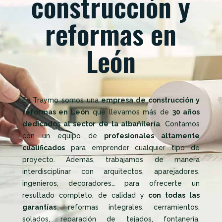
construcción y
reformas en
León
En Traymo somos una
empresa de construcción y
reformas en León
que llevamos más de
30 años
dedicados al sector de la albañilería
. Contamos
con un equipo de
profesionales altamente
cualificados
para emprender cualquier tipo de
proyecto. Además, trabajamos de manera
interdisciplinar con arquitectos, aparejadores,
ingenieros, decoradores… para ofrecerte un
resultado completo, de calidad y
con todas las
garantías
: reformas integrales, cerramientos,
solados, reparación de tejados, fontanería,