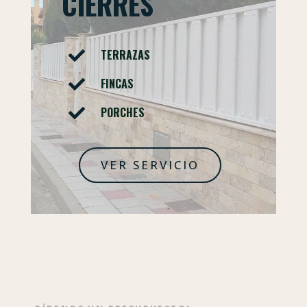
CIERRES
TERRAZAS

FINCAS

PORCHES

VER SERVICIO