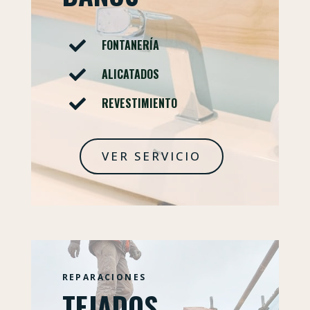
FONTANERÍA

ALICATADOS

REVESTIMIENTO

VER SERVICIO
REPARACIONES
TEJADOS