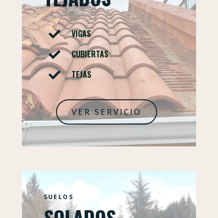
VIGAS

CUBIERTAS

TEJAS

VER SERVICIO
SUELOS
SOLADOS