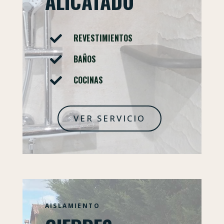
ALICATADO
REVESTIMIENTOS

BAÑOS

COCINAS

VER SERVICIO
AISLAMIENTO